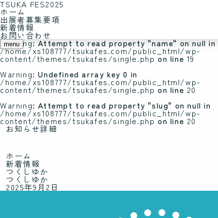
TSUKA FES2025
ホーム
Warning
: Undefined array key 0 in
出展者募集要項
/home/xs108777/tsukafes.com/public_html/wp-
新着情報
content/themes/tsukafes/single.php
on line
19
お問い合わせ
Warning
: Attempt to read property "name" on null in
menu
/home/xs108777/tsukafes.com/public_html/wp-
content/themes/tsukafes/single.php
on line
19
Warning
: Undefined array key 0 in
/home/xs108777/tsukafes.com/public_html/wp-
content/themes/tsukafes/single.php
on line
20
Warning
: Attempt to read property "slug" on null in
/home/xs108777/tsukafes.com/public_html/wp-
content/themes/tsukafes/single.php
on line
20
お知らせ詳細
ホーム
新着情報
つくしゆか
つくしゆか
2025年9月2日