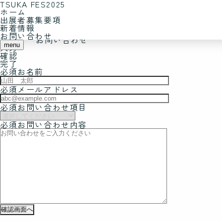
TSUKA FES2025
お問い合わせ
ホーム
出展者募集要項
新着情報
ホーム
お問い合わせ
お問い合わせ
menu
入力
確認
完了
必須
お名前
必須
メールアドレス
必須
お問い合わせ項目
必須
お問い合わせ内容